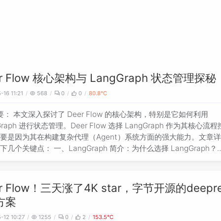
er Flow 核心架构与 LangGraph 状态管理探秘
-16 11:21
568
0
0
80.8℃
r Flow 的核心架构，特别是它如何利用
Graph 进行状态管理。Deer Flow 选择 LangGraph 作为其核心流
要是因为其在构建复杂代理（Agent）系统方面的强大能力。文章
、LangGraph 简介：为什么选择 LangGraph？
gGraph 的核心设计是围绕状态（State）进行的，在多步骤、多Agen
流程中，能够清晰地定义、传递和更新状态至关重要。Deer Flow 
管理其研究过程中的各种信息和中间结果。 二、Deer Flow 中的“状
r Flow！三天涨了4K star，字节开源的deepre
心 在 Deer Flow 中，整个研究流程的状态管理是通过一个核心的 Stat
h方案
。这个类定义在 src/graph/types.py 文件中，并扩展了一些 Deer 
状态属性，用于在不同的Agent节点之间传递信息、控制流程。 三、图的
-12 10:27
1255
0
2
153.5℃