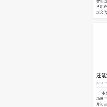
智能
从用户
定义代
点在
工具
口定
公众号
和探
还能
2024-12
本
动进行
并能