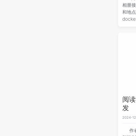
相册接
和地
doc
载相
留言
阅读a
发
2024-12
作