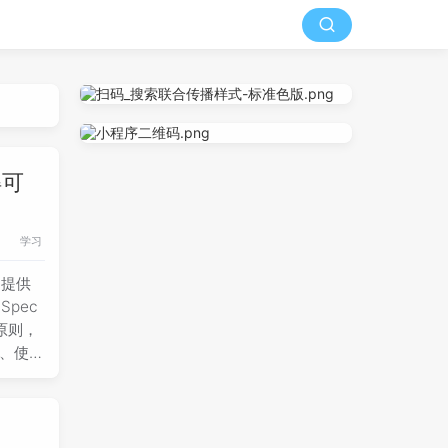
得可
学习
是提供
pec
原则，
念、使用
和代码