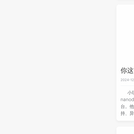
外，w
行且希
你这
2024-12
小
nan
台。他
持、
用它改
具，
Dja