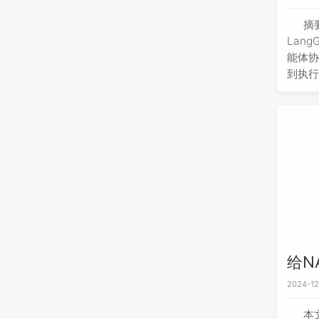
构建 D
摘
（St
Lan
协调器节
能体协
中的节
到执
常对应
景需求
员节点
一旦掌
回一个
度和
五、状
工作流
件）
传递给下一
解 De
给N
2024-12
本