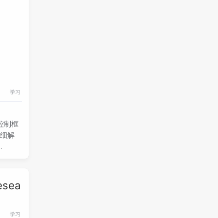
学习
程控制框
详细解
t协作
正是利
sea
e 类
Flow
学习