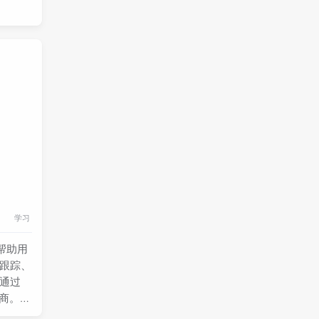
学习
帮助用
栈跟踪、
以通过
供商。使
释。此